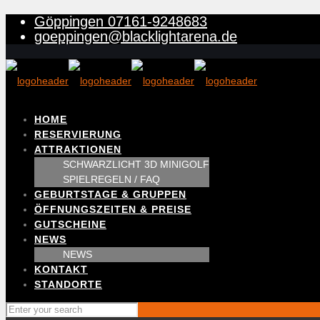
Göppingen 07161-9248683
goeppingen@blacklightarena.de
HOME
RESERVIERUNG
ATTRAKTIONEN
SCHWARZLICHT 3D MINIGOLF
SPIELREGELN / FAQ
GEBURTSTAGE & GRUPPEN
ÖFFNUNGSZEITEN & PREISE
GUTSCHEINE
NEWS
NEWS
KONTAKT
STANDORTE