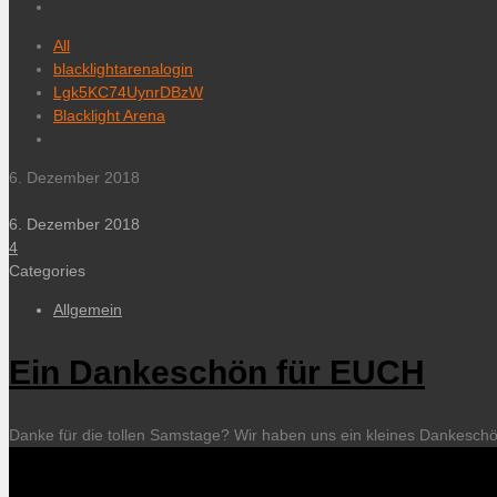
All
blacklightarenalogin
Lgk5KC74UynrDBzW
Blacklight Arena
6. Dezember 2018
6. Dezember 2018
4
Categories
Allgemein
Ein Dankeschön für EUCH
Danke für die tollen Samstage? Wir haben uns ein kleines Dankeschö