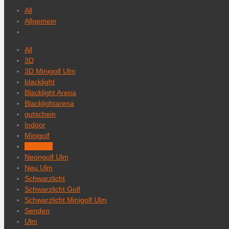
All
Allgemein
All
3D
3D Minigolf Ulm
blacklight
Blacklight Arena
Blacklightarena
gutschein
Indoor
Minigolf
neongolf
Neongolf Ulm
Neu Ulm
Schwarzlicht
Schwarzlicht Golf
Schwarzlicht Minigolf Ulm
Senden
Ulm